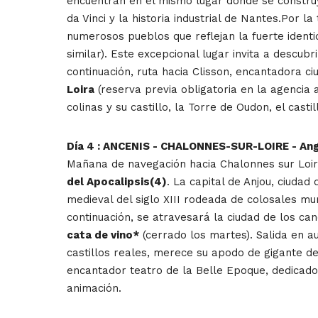
encuentran en el mismo lugar donde se construy
da Vinci y la historia industrial de Nantes.Por l
numerosos pueblos que reflejan la fuerte identid
similar). Este excepcional lugar invita a descub
continuación, ruta hacia Clisson, encantadora ci
Loira
(reserva previa obligatoria en la agencia a
colinas y su castillo, la Torre de Oudon, el cast
Día 4 : ANCENIS - CHALONNES-SUR-LOIRE - An
Mañana de navegación hacia Chalonnes sur Loire
del Apocalipsis(4)
. La capital de Anjou, ciudad
medieval del siglo XIII rodeada de colosales mu
continuación, se atravesará la ciudad de los can
cata de vino*
(cerrado los martes). Salida en au
castillos reales, merece su apodo de gigante de
encantador teatro de la Belle Epoque, dedicado a
animación.