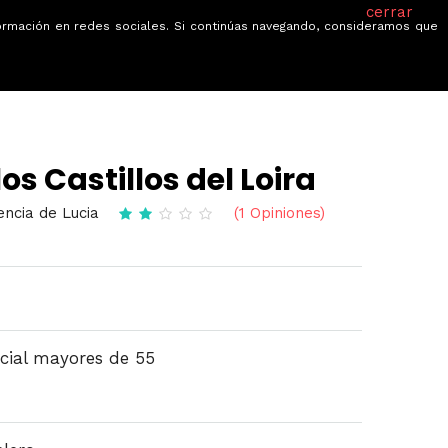
cerrar
información en redes sociales. Si continúas navegando, consideramos que
je
Ofertas
Blog
Quiénes somos
os Castillos del Loira
encia de Lucia
(1 Opiniones)
cial mayores de 55