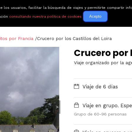
e los usuarios, facilitar la búsqueda de viajes y permitirte compartir 
Circuitos
Guías de via
Acepto
ación
consultando nuestra política de cookies
itos por Francia
/
Crucero por los Castillos del Loira
Crucero por l
Viaje organizado por la ag
Viaje de 6 días
Viaje en grupo. Espe
>
Grupo de 60-96 personas