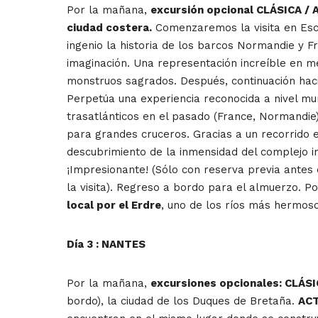
Por la mañana,
excursión opcional CLÁSICA / A
ciudad costera.
Comenzaremos la visita en Escal
ingenio la historia de los barcos Normandie y Fr
imaginación. Una representación increíble en 
monstruos sagrados. Después, continuación hacia
Perpetúa una experiencia reconocida a nivel mun
trasatlánticos en el pasado (France, Normandie
para grandes cruceros. Gracias a un recorrido 
descubrimiento de la inmensidad del complejo in
¡Impresionante! (Sólo con reserva previa antes 
la visita). Regreso a bordo para el almuerzo. P
local por el Erdre
, uno de los ríos más hermoso
Día 3 : NANTES
Por la mañana,
excursiones opcionales: CLÁSIC
bordo), la ciudad de los Duques de Bretaña.
ACT