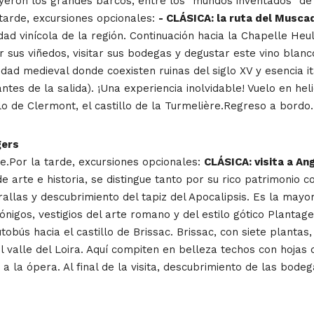
eron los grandes barcos, entre los "mundos inventados" de 
a tarde, excursiones opcionales:
- CLÁSICA: la ruta del Muscad
ad vinícola de la región. Continuación hacia la Chapelle Heul
rir sus viñedos, visitar sus bodegas y degustar este vino blan
udad medieval donde coexisten ruinas del siglo XV y esencia it
ntes de la salida). ¡Una experiencia inolvidable! Vuelo en he
illo de Clermont, el castillo de la Turmelière.Regreso a bordo
gers
.Por la tarde, excursiones opcionales:
CLÁSICA: visita a An
 de arte e historia, se distingue tanto por su rico patrimonio
rallas y descubrimiento del tapiz del Apocalipsis. Es la may
ónigos, vestigios del arte romano y del estilo gótico Plantag
tobús hacia el castillo de Brissac. Brissac, con siete plantas
l valle del Loira. Aquí compiten en belleza techos con hojas
 la ópera. Al final de la visita, descubrimiento de las bodeg