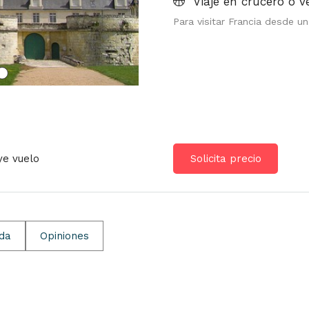
Viaje en crucero o v
Para visitar Francia desde u
ye vuelo
Solicita precio
ida
Opiniones