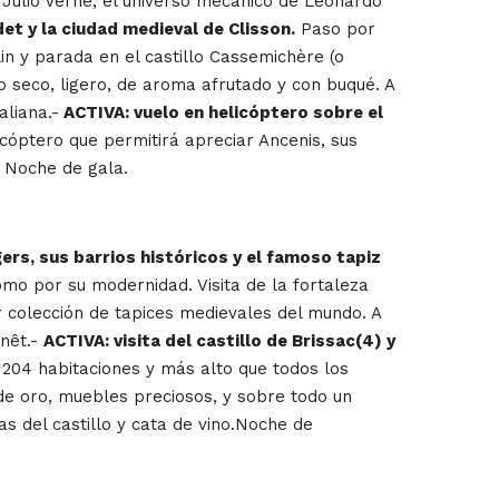
Julio Verne, el universo mecánico de Leonardo
et y la ciudad medieval de Clisson.
Paso por
in y parada en el castillo Cassemichère (o
co seco, ligero, de aroma afrutado y con buqué. A
aliana.-
ACTIVA: vuelo en helicóptero sobre el
licóptero que permitirá apreciar Ancenis, sus
. Noche de gala.
gers, sus barrios históricos y el famoso tapiz
 como por su modernidad. Visita de la fortaleza
or colección de tapices medievales del mundo. A
enêt.-
ACTIVA: visita del castillo de Brissac(4) y
, 204 habitaciones y más alto que todos los
 de oro, muebles preciosos, y sobre todo un
as del castillo y cata de vino.Noche de