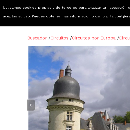
Utilizamos cookies propias y de terceros para analizar la navegación d
Viajes que emocionan
aceptas su uso. Puedes obtener más información o cambiar la configur
Buscador
/
Circuitos
/
Circuitos por Europa
/
Circu
<