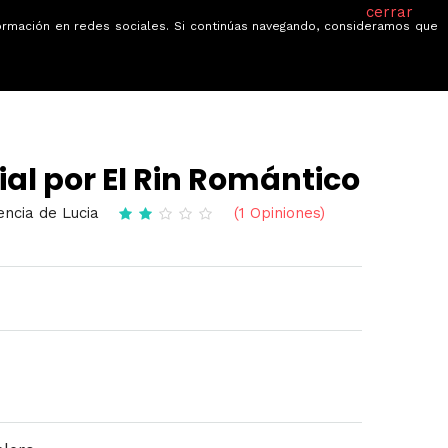
cerrar
información en redes sociales. Si continúas navegando, consideramos que
je
Ofertas
Blog
Quiénes somos
ial por El Rin Romántico
encia de Lucia
(1 Opiniones)