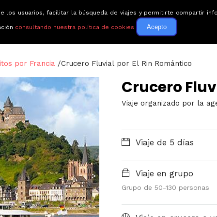
e los usuarios, facilitar la búsqueda de viajes y permitirte compartir 
Circuitos
Guías de via
Acepto
ación
consultando nuestra política de cookies
itos por Francia
/
Crucero Fluvial por El Rin Romántico
Crucero Fluv
Viaje organizado por la ag
Viaje de 5 días
Viaje en grupo
>
Grupo de 50-130 personas