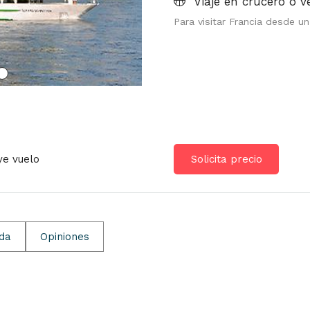
Viaje en crucero o v
Para visitar Francia desde u
ye vuelo
Solicita precio
ida
Opiniones