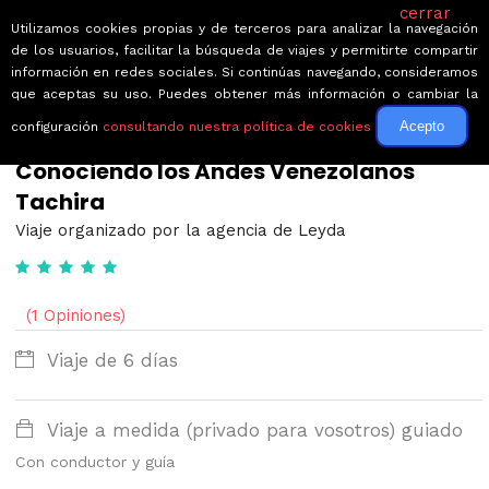
cerrar
Utilizamos cookies propias y de terceros para analizar la navegación
de los usuarios, facilitar la búsqueda de viajes y permitirte compartir
información en redes sociales. Si continúas navegando, consideramos
que aceptas su uso. Puedes obtener más información o cambiar la
Acepto
configuración
consultando nuestra política de cookies
← Volver a Circuitos por Venezuela
Conociendo los Andes Venezolanos
Tachira
Viaje organizado por la agencia de Leyda
(1 Opiniones)
Viaje de 6 días
Viaje a medida (privado para vosotros) guiado
Con conductor y guía