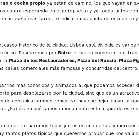
rno o coche propio
ya están de camino, los que vayan en av
s estará esperando en el aeropuerto y ya todos juntos iremo
en un vuelo más tarde, te indicaremos punto de encuentro y 
 casco histórico de la ciudad. Lisboa está dividida es varios 
itu único. Pasearemos por
Baixa
: el barrio comercial por tradi
a la
Plaza de los Restauradores, Plaza del Rossio, Plaza Fi
as calles comerciales más famosas y concurridas del centro.
 barrios más conocidos y animados al que podemos acceder 
te para desplazarse por la ciudad, sino que es un atractivo 
as de comunicar ambas zonas. No hay que dejar pasar la opor
udad. ¿Sabéis en qué famoso monumento está inspirado este e
 comer. Lo haremos todos juntos en uno de los numerosos re
ay tantos platos típicos que queremos probar que nos va a co