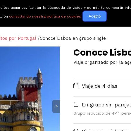
e los usuarios, facilitar la búsqueda de viajes y permitirte compartir 
Circuitos
Guías de via
Acepto
ación
consultando nuestra política de cookies
itos por Portugal
/
Conoce Lisboa en grupo single
Conoce Lisbo
Viaje organizado por la ag
Viaje de 4 días
En grupo sin parejas
>
Grupo reducido de 4-14 pers