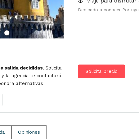
Viaje para disfrutar 
Dedicado a conocer Portuga
de salida decididas
. Solicita
Solicita precio
r y la agencia te contactará
opondrá alternativas
ida
Opiniones