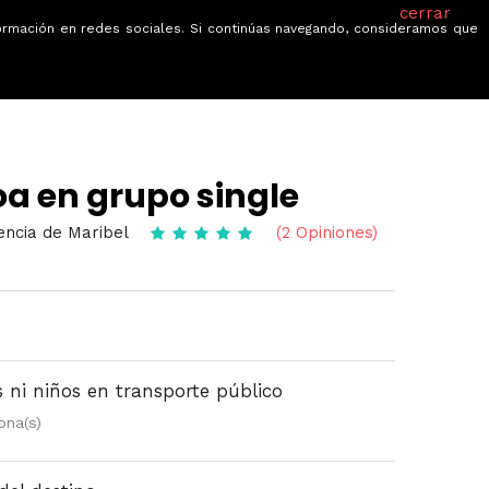
cerrar
información en redes sociales. Si continúas navegando, consideramos que
je
Ofertas
Blog
Quiénes somos
a en grupo single
encia de Maribel
(2 Opiniones)
 ni niños en transporte público
ona(s)