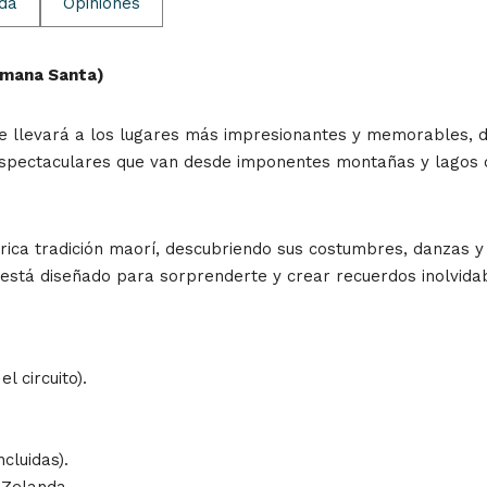
ida
Opiniones
emana Santa)
e llevará a los lugares más impresionantes y memorables, don
espectaculares que van desde imponentes montañas y lagos c
 rica tradición maorí, descubriendo sus costumbres, danzas y
está diseñado para sorprenderte y crear recuerdos inolvid
 circuito).
ncluidas).