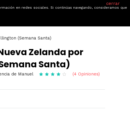
cerrar
información en redes sociales. Si continúas navegando, consideramos que
je
Ofertas
Blog
Quiénes somos
llington (Semana Santa)
 Nueva Zelanda por
(Semana Santa)
gencia de Manuel
(4 Opiniones)