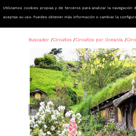
Utilizamos cookies propias y de terceros para analizar la navegación d
Viajes que emocionan
aceptas su uso. Puedes obtener más información o cambiar la configur
Buscador
/
Circuitos
/
Circuitos por Oceanía
/
Circ
<