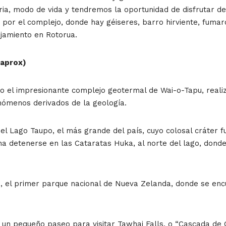
oria, modo de vida y tendremos la oportunidad de disfrutar d
or el complejo, donde hay géiseres, barro hirviente, fumar
ojamiento en Rotorua.
 aprox)
 el impresionante complejo geotermal de Wai-o-Tapu, reali
nómenos derivados de la geología.
del Lago Taupo, el más grande del país, cuyo colosal cráter f
na detenerse en las Cataratas Huka, al norte del lago, dond
o, el primer parque nacional de Nueva Zelanda, donde se en
 un pequeño paseo para visitar Tawhai Falls, o “Cascada de