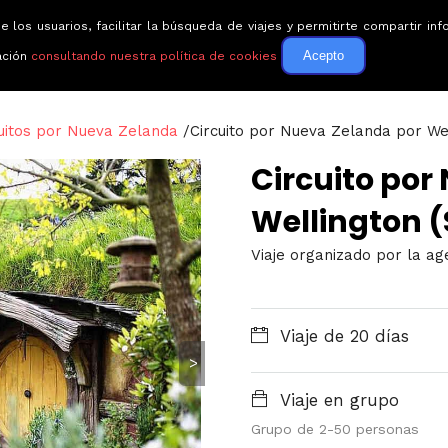
e los usuarios, facilitar la búsqueda de viajes y permitirte compartir 
Circuitos
Guías de via
Acepto
ación
consultando nuestra política de cookies
uitos por Nueva Zelanda
/
Circuito por Nueva Zelanda por We
Circuito por
Wellington 
Viaje organizado por la a
Viaje de 20 días
>
Viaje en grupo
Grupo de 2-50 personas