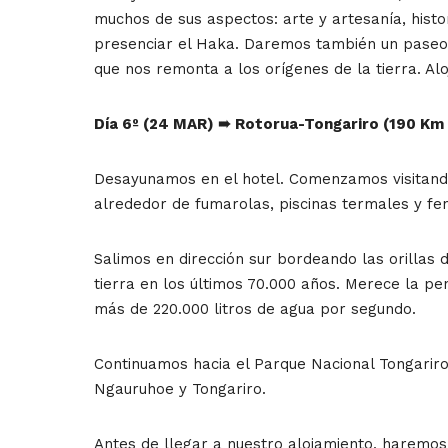
muchos de sus aspectos: arte y artesanía, hist
presenciar el Haka. Daremos también un paseo p
que nos remonta a los orígenes de la tierra. Al
Día 6º (24 MAR)
➠
Rotorua-Tongariro (190 Km
Desayunamos en el hotel. Comenzamos visitando
alrededor de fumarolas, piscinas termales y fe
Salimos en dirección sur bordeando las orillas 
tierra en los últimos 70.000 años. Merece la pe
más de 220.000 litros de agua por segundo.
Continuamos hacia el Parque Nacional Tongarir
Ngauruhoe y Tongariro.
Antes de llegar a nuestro alojamiento, haremos