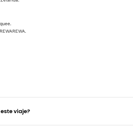
 Zelanda.
quee.
KAREWAREWA.
este viaje?