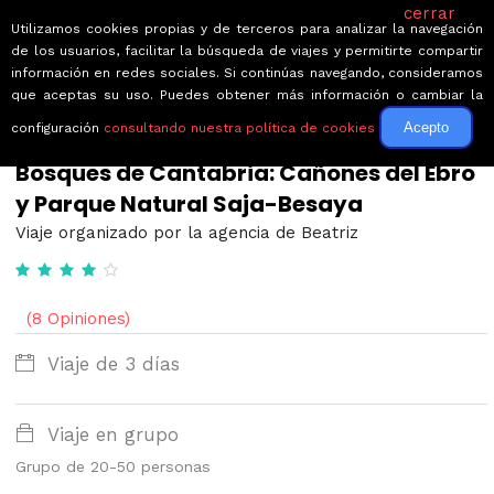
cerrar
Utilizamos cookies propias y de terceros para analizar la navegación
de los usuarios, facilitar la búsqueda de viajes y permitirte compartir
información en redes sociales. Si continúas navegando, consideramos
que aceptas su uso. Puedes obtener más información o cambiar la
Acepto
configuración
consultando nuestra política de cookies
← Volver a Circuitos por España
Bosques de Cantabria: Cañones del Ebro
y Parque Natural Saja-Besaya
Viaje organizado por la agencia de Beatriz
(8 Opiniones)
Viaje de 3 días
Viaje en grupo
Grupo de 20-50 personas