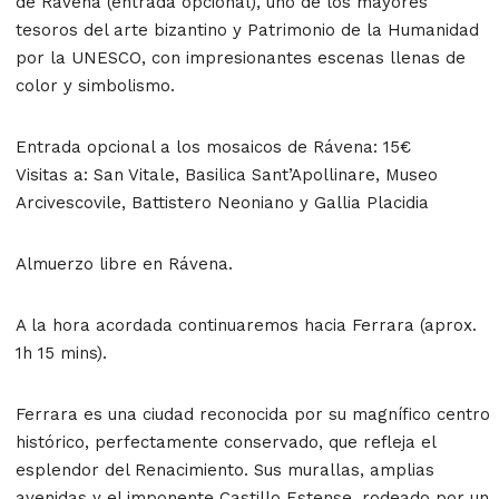
de Rávena
(entrada opcional), uno de los mayores
tesoros del arte bizantino y Patrimonio de la Humanidad
por la UNESCO, con impresionantes escenas llenas de
color y simbolismo.
Entrada opcional a los mosaicos de Rávena: 15€
Visitas a:
San Vitale, Ba
silica Sant’Apollinare, Museo
Arcivescovile, Battistero Neoniano y Gallia Placidia
Almuerzo libre en Rávena.
A la hora acordada continuaremos hacia Ferrara (aprox.
1h 15 mins).
Ferrara
es una ciudad reconocida por su magnífico centro
histórico, perfectamente conservado, que refleja el
esplendor del Renacimiento. Sus murallas, amplias
avenidas y el imponente
Castillo Estense,
rodeado por un