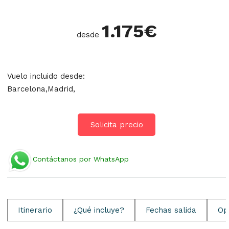
1.175
€
desde
Vuelo incluido desde:
Barcelona,Madrid,
Solicita precio
Contáctanos por WhatsApp
Itinerario
¿Qué incluye?
Fechas salida
Op