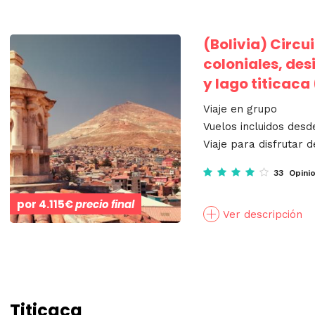
(Bolivia)
Circui
coloniales, des
y lago titicaca
Viaje en grupo
Vuelos incluidos desd
Viaje para disfrutar d
33 Opini
por
4.115€
precio final
Ver descripción
Titicaca