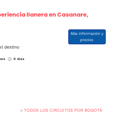
eriencia llanera en Casanare,
Más información y
precios
el destino
nes
9 días
»
TODOS LOS CIRCUITOS POR BOGOTÁ