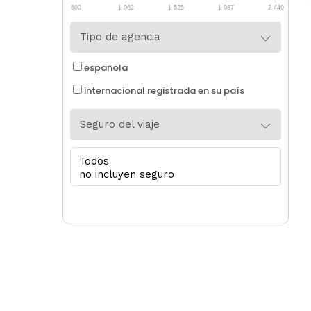
600
1 062
1 525
1 987
2 449
Tipo de agencia
española
internacional registrada en su país
Seguro del viaje