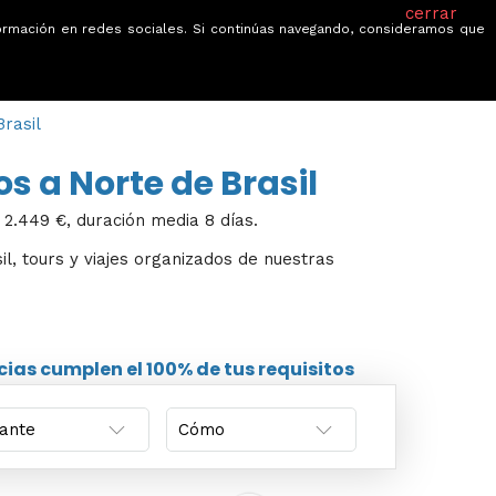
cerrar
información en redes sociales. Si continúas navegando, consideramos que
je
Ofertas
Blog
Quiénes somos
Brasil
os a Norte de Brasil
 2.449 €, duración media 8 días.
il, tours y viajes organizados de nuestras
cias
cumplen el 100% de tus requisitos