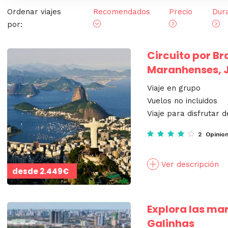
Ordenar viajes
Recomendados
Precio
Dur
por:
Circuito por Bra
Maranhenses, 
Viaje en grupo
Vuelos no incluidos
Viaje para disfrutar d
2 Opinio
Ver descripción
desde
2.449€
Explora las mar
Galinhas