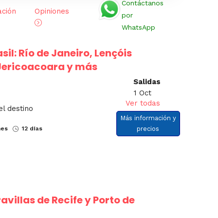
Contáctanos
ación
Opiniones
por
WhatsApp
sil: Río de Janeiro, Lençóis
Jericoacoara y más
Salidas
1 Oct
Ver todas
el destino
Más información y
nes
12 días
precios
avillas de Recife y Porto de