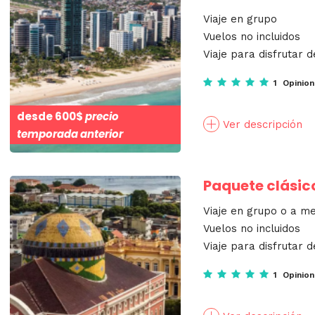
Viaje en grupo
Vuelos no incluidos
Viaje para disfrutar d
1 Opinio
desde
600$
precio
Ver descripción
temporada anterior
Paquete clásic
Viaje en grupo o a m
Vuelos no incluidos
Viaje para disfrutar d
1 Opinio