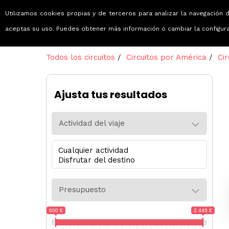
Utilizamos cookies propias y de terceros para analizar la navegación d
Viajes que emocionan
aceptas su uso. Puedes obtener más información o cambiar la configur
Todos los circuitos
/
Circuitos por América
/
Cir
Ajusta tus resultados
Actividad del viaje
Presupuesto
600 €
2 449 €