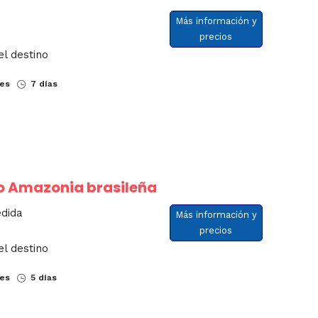
Más información y
precios
el destino
nes
7 días
o Amazonia brasileña
edida
Más información y
precios
el destino
nes
5 días