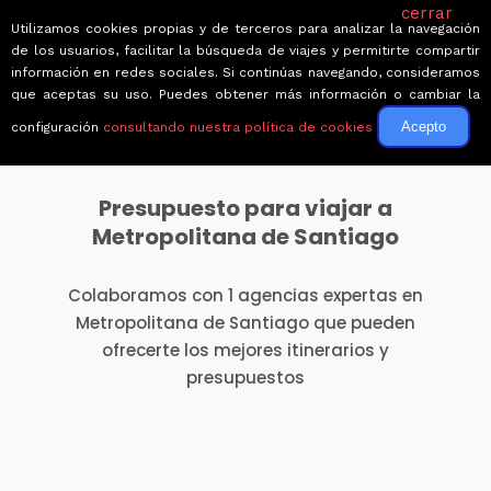
cerrar
Utilizamos cookies propias y de terceros para analizar la navegación
de los usuarios, facilitar la búsqueda de viajes y permitirte compartir
información en redes sociales. Si continúas navegando, consideramos
que aceptas su uso. Puedes obtener más información o cambiar la
Acepto
configuración
consultando nuestra política de cookies
Presupuesto para viajar a
Metropolitana de Santiago
Colaboramos con 1 agencias expertas en
Metropolitana de Santiago que pueden
ofrecerte los mejores itinerarios y
presupuestos