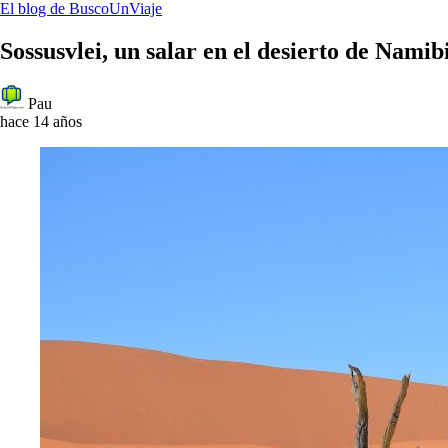
El blog de BuscoUnViaje
Sossusvlei, un salar en el desierto de Namib
Pau
hace 14 años