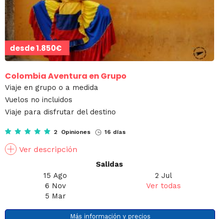
desde
1.850€
Colombia Aventura en Grupo
Viaje en grupo o a medida
Vuelos no incluidos
Viaje para disfrutar del destino
2 Opiniones
16 días
Ver descripción
Salidas
15 Ago
2 Jul
6 Nov
Ver todas
5 Mar
Más información y precios