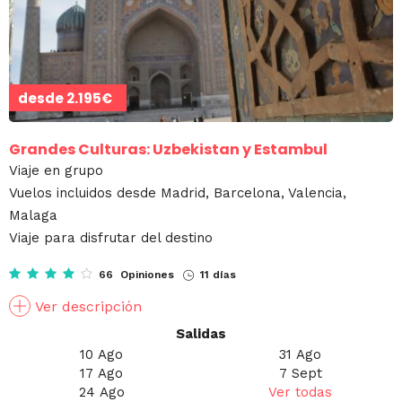
desde
2.195€
Grandes Culturas: Uzbekistan y Estambul
Viaje en grupo
Vuelos incluidos desde Madrid, Barcelona, Valencia,
Malaga
Viaje para disfrutar del destino
66 Opiniones
11 días
Ver descripción
Salidas
10 Ago
31 Ago
17 Ago
7 Sept
24 Ago
Ver todas