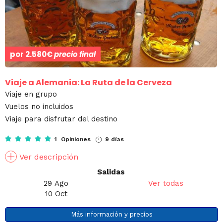
por
2.580€
precio final
Viaje a Alemania: La Ruta de la Cerveza
Viaje en grupo
Vuelos no incluidos
Viaje para disfrutar del destino
1 Opiniones
9 días
Ver descripción
Salidas
29 Ago
Ver todas
10 Oct
Más información y precios