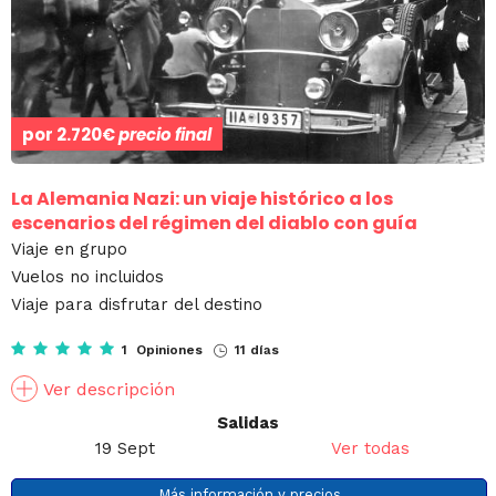
por
2.720€
precio final
La Alemania Nazi: un viaje histórico a los
escenarios del régimen del diablo con guía
Viaje en grupo
Vuelos no incluidos
Viaje para disfrutar del destino
1 Opiniones
11 días
Ver descripción
Salidas
19 Sept
Ver todas
Más información y precios