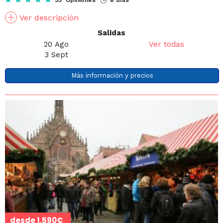
33 Opiniones
8 días
Ver descripción
Salidas
20 Ago
Ver todas
3 Sept
Más información y precios
desde
1.590€