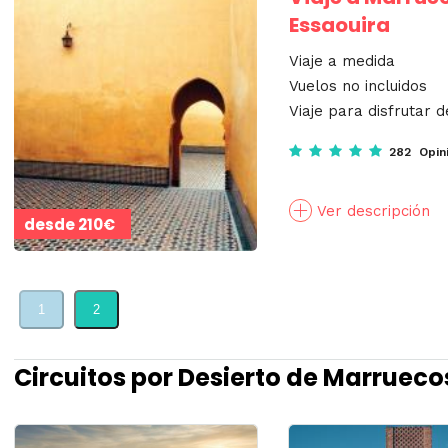
Essaouira
Viaje a medida
Vuelos no incluidos
Viaje para disfrutar d
282 Opin
Ver descripción
desde
210€
1
2
Circuitos por Desierto de Marrueco