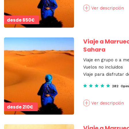
Ver descripción
desde
650€
Viaje a Marruec
Sahara
Viaje en grupo o a m
Vuelos no incluidos
Viaje para disfrutar d
282 Opin
Ver descripción
desde
210€
Viaje a Marrue