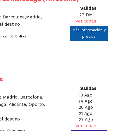
Salidas
27 Dic
e Barcelona,Madrid,
Ver todas
el destino
Más información y
ones
8 días
precios
s
Salidas
13 Ago
e Madrid, Barcelona,
14 Ago
aga, Alicante, Oporto,
20 Ago
21 Ago
el destino
27 Ago
Ver todas
nes
10 días