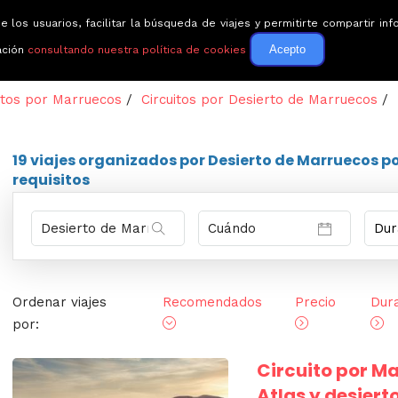
e los usuarios, facilitar la búsqueda de viajes y permitirte compartir 
Circuitos
Guías de via
Acepto
ación
consultando nuestra política de cookies
itos por Marruecos
/
Circuitos por Desierto de Marruecos
/
19 viajes
organizados por Desierto de Marruecos p
requisitos
Ordenar viajes
Recomendados
Precio
Dur
por:
Circuito por M
Atlas y desiert