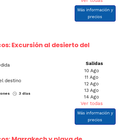
Ver todas
Más información y
precios
os: Excursión al desierto del
Salidas
edida
10 Ago
11 Ago
el destino
12 Ago
13 Ago
iones
3 días
14 Ago
Ver todas
Más información y
precios
cos: Marrakech y playa de