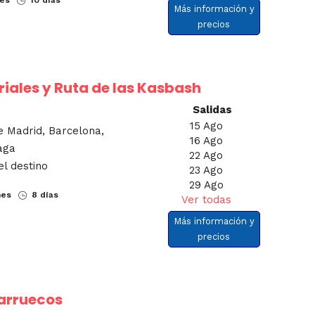
Más información y
precios
iales y Ruta de las Kasbash
Salidas
15 Ago
e Madrid, Barcelona,
16 Ago
laga
22 Ago
el destino
23 Ago
29 Ago
nes
8 días
Ver todas
Más información y
precios
arruecos