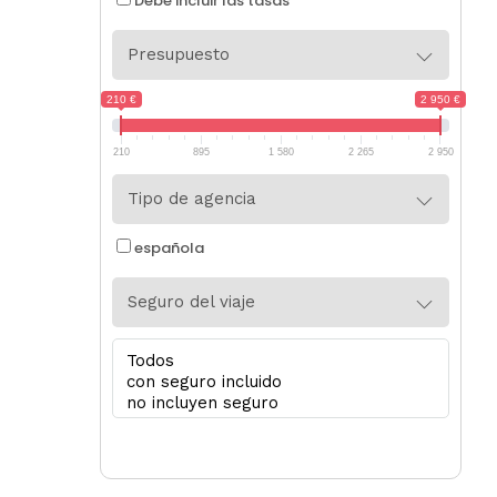
Debe incluir las tasas
Presupuesto
210 €
2 950 €
210
895
1 580
2 265
2 950
Tipo de agencia
española
Seguro del viaje