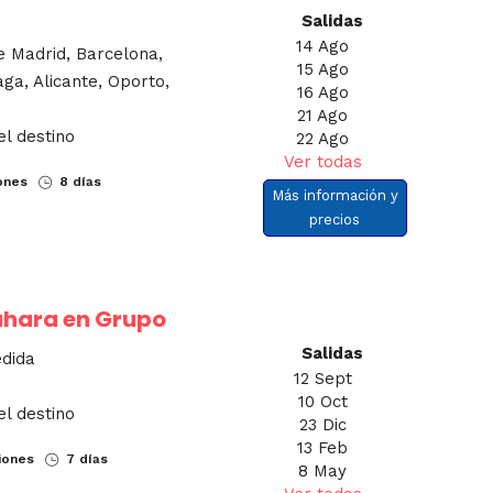
Salidas
14 Ago
e Madrid, Barcelona,
15 Ago
aga, Alicante, Oporto,
16 Ago
21 Ago
el destino
22 Ago
Ver todas
ones
8 días
Más información y
precios
ahara en Grupo
Salidas
edida
12 Sept
10 Oct
el destino
23 Dic
13 Feb
iones
7 días
8 May