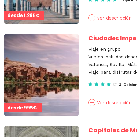
desde
1.295€
Ver descripción
Ciudades Imper
Viaje en grupo
Vuelos incluidos desd
Valencia, Sevilla, Má
Viaje para disfrutar d
3 Opinio
Ver descripción
desde
995€
Capitales de M