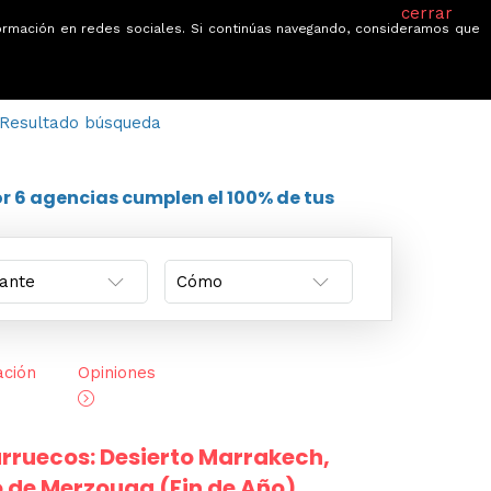
cerrar
información en redes sociales. Si continúas navegando, consideramos que
je
Ofertas
Blog
Quiénes somos
Resultado búsqueda
or
6 agencias
cumplen el 100% de tus
ación
Opiniones
arruecos: Desierto Marrakech,
o de Merzouga (Fin de Año)