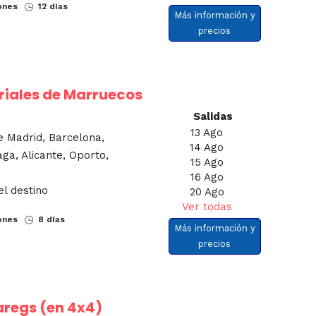
ones
12 días
Más información y
precios
iales de Marruecos
Salidas
13 Ago
e Madrid, Barcelona,
14 Ago
aga, Alicante, Oporto,
15 Ago
16 Ago
el destino
20 Ago
Ver todas
ones
8 días
Más información y
precios
aregs (en 4x4)