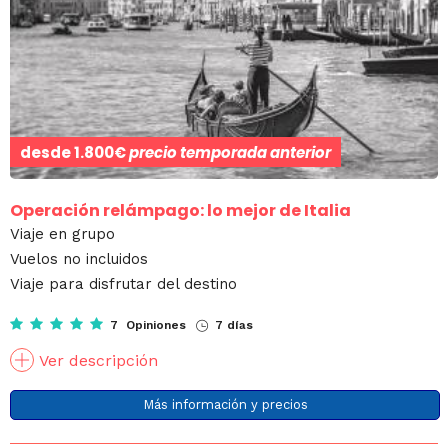
desde
1.800€
precio temporada anterior
Operación relámpago: lo mejor de Italia
Viaje en grupo
Vuelos no incluidos
Viaje para disfrutar del destino
7 Opiniones
7 días
Ver descripción
Más información y precios