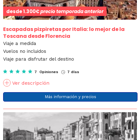
desde
1.300€
precio temporada anterior
Escapadas pizpiretas por Italia: lo mejor de la
Toscana desde Florencia
Viaje a medida
Vuelos no incluidos
Viaje para disfrutar del destino
7 Opiniones
7 días
Ver descripción
Más información y precios