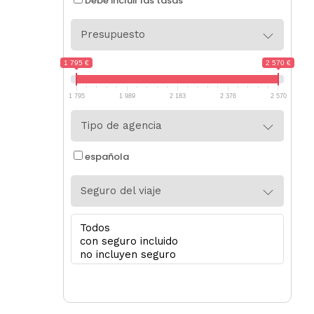
Debe incluir las tasas
Presupuesto
1 795 €
2 570 €
1 795
1 989
2 183
2 376
2 570
Tipo de agencia
española
Seguro del viaje