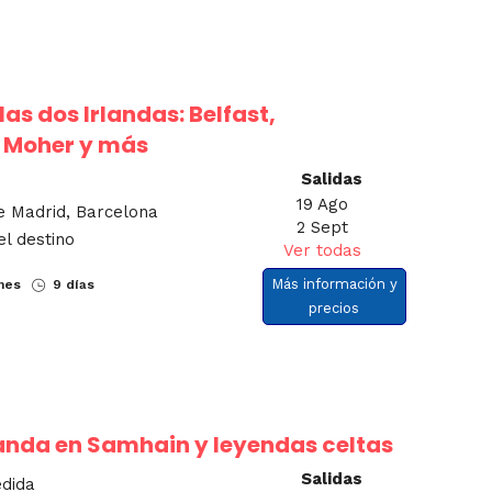
s dos Irlandas: Belfast,
 Moher y más
Salidas
19 Ago
e Madrid, Barcelona
2 Sept
el destino
Ver todas
Más información y
nes
9 días
precios
landa en Samhain y leyendas celtas
Salidas
edida