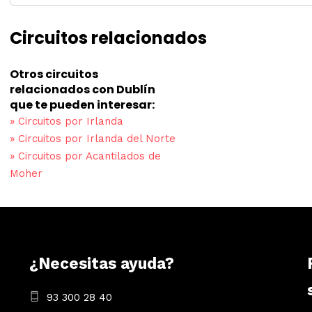
Circuitos relacionados
Otros circuitos
relacionados con Dublín
que te pueden interesar:
»
Circuitos por Irlanda
»
Circuitos por Irlanda del Norte
»
Circuitos por Acantilados de
Moher
¿Necesitas ayuda?
93 300 28 40