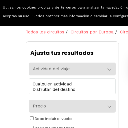
Utilizamos cookies propias y de terceros para analizar la navegación d
Viajes que emocionan
aceptas su uso. Puedes obtener más información o cambiar la configur
Todos los circuitos
/
Circuitos por Europa
/
Cir
Ajusta tus resultados
Actividad del viaje
Precio
Debe incluir el vuelo