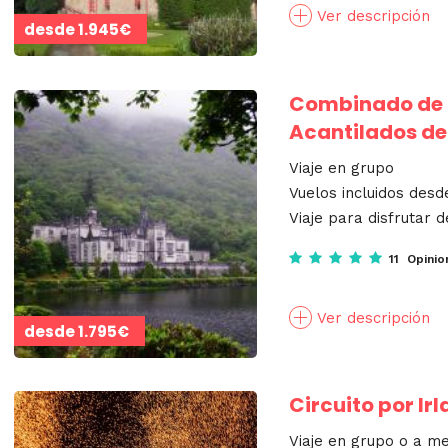
Ver descripción
desde
1.945€
Combinado de la
Acantilados de
Viaje en grupo
Vuelos incluidos desd
Viaje para disfrutar d
11 Opinio
Ver descripción
desde
1.795€
Circuito por Ir
Viaje en grupo o a m