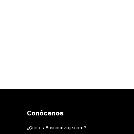
Conócenos
¿Qué es Buscounviaje.com?