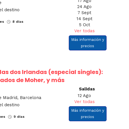
17 Ago
e
24 Ago
el destino
7 Sept
14 Sept
nes
8 días
5 Oct
Ver todas
Más información y
precios
s dos Irlandas (especial singles):
ilados de Moher, y más
Salidas
12 Ago
e Madrid, Barcelona
Ver todas
el destino
Más información y
nes
9 días
precios