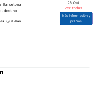
28 Oct
de Barcelona
Ver todas
el destino
Más información y
nes
8 días
precios
án