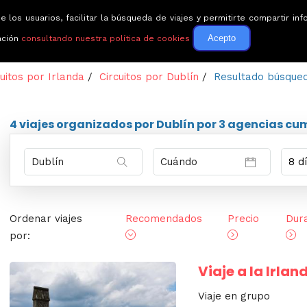
e los usuarios, facilitar la búsqueda de viajes y permitirte compartir 
Circuitos
Guías de via
Acepto
ación
consultando nuestra política de cookies
cuitos por Irlanda
/
Circuitos por Dublín
/
Resultado búsque
4 viajes
organizados por Dublín por
3 agencias
cum
Ordenar viajes
Recomendados
Precio
Dur
por:
Viaje a la Irla
Viaje en grupo