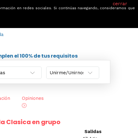
cerrar
información en redes sociales. Si continúas navegando, consideramos que
je
Ofertas
Blog
Quiénes somos
da
plen el 100% de tus requisitos
ación
Opiniones
nda Clasica en grupo
Salidas