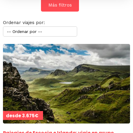
Más filtros
Ordenar viajes por:
desde
3.675€
Paisajes de Escocia e Irlanda: viaje en grupo