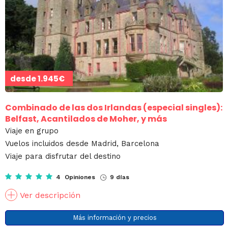
desde
1.945€
Combinado de las dos Irlandas (especial singles):
Belfast, Acantilados de Moher, y más
Viaje en grupo
Vuelos incluidos desde Madrid, Barcelona
Viaje para disfrutar del destino
4 Opiniones
9 días
Ver descripción
Más información y precios