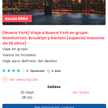
desde
999€
(Nueva York)
Viaje a Nueva York en grupo:
Manhattan, Brooklyn y Harlem (especial menores
de 35 años)
Viaje en grupo
Vuelos no incluidos
Viaje para disfrutar del destino
2 Opiniones
6 días
Ver descripción
Salidas
20 Sept
Ver todas
28 Dic
Más información y precios