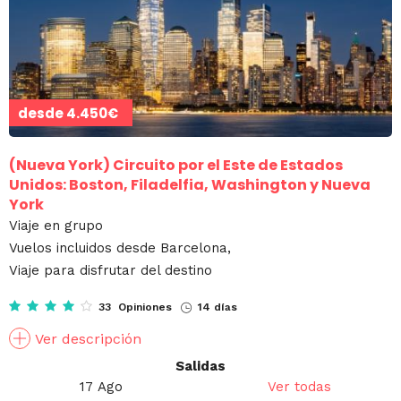
desde
4.450€
(Nueva York)
Circuito por el Este de Estados
Unidos: Boston, Filadelfia, Washington y Nueva
York
Viaje en grupo
Vuelos incluidos desde Barcelona,
Viaje para disfrutar del destino
33 Opiniones
14 días
Ver descripción
Salidas
17 Ago
Ver todas