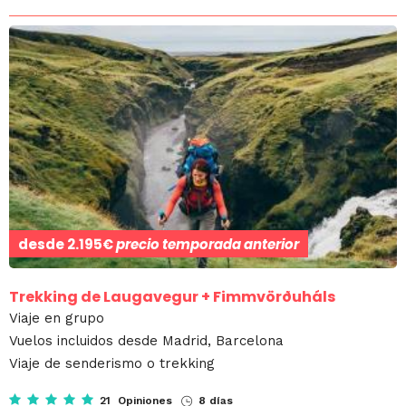
desde
2.195€
precio temporada anterior
Trekking de Laugavegur + Fimmvörðuháls
Viaje en grupo
Vuelos incluidos desde Madrid, Barcelona
Viaje de senderismo o trekking
21 Opiniones
8 días