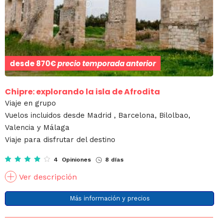
desde
870€
precio temporada anterior
Chipre: explorando la isla de Afrodita
Viaje en grupo
Vuelos incluidos desde Madrid , Barcelona, Bilolbao,
Valencia y Málaga
Viaje para disfrutar del destino
4 Opiniones
8 días
Ver descripción
Más información y precios