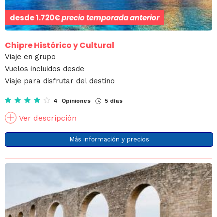
desde
1.720€
precio temporada anterior
Chipre Histórico y Cultural
Viaje en grupo
Vuelos incluidos desde
Viaje para disfrutar del destino
4 Opiniones
5 días
Ver descripción
Más información y precios