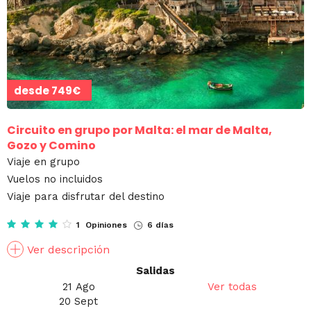
desde
749€
Circuito en grupo por Malta: el mar de Malta,
Gozo y Comino
Viaje en grupo
Vuelos no incluidos
Viaje para disfrutar del destino
1 Opiniones
6 días
Ver descripción
Salidas
21 Ago
Ver todas
20 Sept