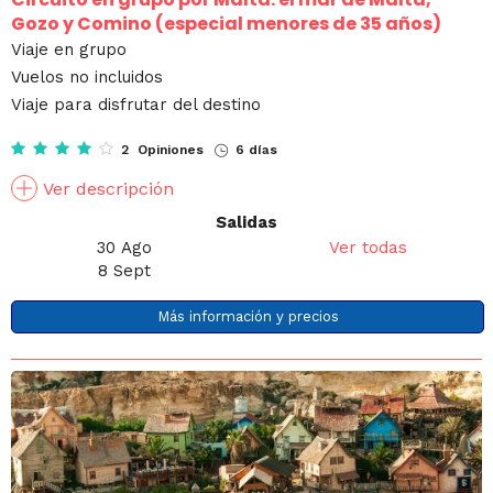
Gozo y Comino (especial menores de 35 años)
Viaje en grupo
Vuelos no incluidos
Viaje para disfrutar del destino
2 Opiniones
6 días
Ver descripción
Salidas
30 Ago
Ver todas
8 Sept
Más información y precios