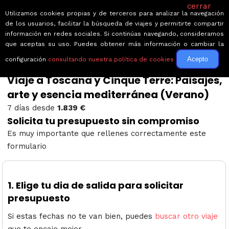
cerrar
Utilizamos cookies propias y de terceros para analizar la navegación
de los usuarios, facilitar la búsqueda de viajes y permitirte compartir
información en redes sociales. Si continúas navegando, consideramos
que aceptas su uso. Puedes obtener más información o cambiar la
Acepto
configuración
consultando nuestra política de cookies
← Volver a Viaje a Toscana y Cinque Te...
Viaje a Toscana y Cinque Terre: Paisajes,
arte y esencia mediterránea (Verano)
7 días desde
1.839 €
Solicita tu presupuesto sin compromiso
Es muy importante que rellenes correctamente este
formulario
1.
Elige tu dia de salida para solicitar
presupuesto
Si estas fechas no te van bien, puedes
buscar otro viaje
que te encaje mejor.