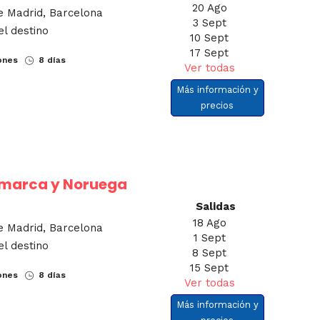
20 Ago
e Madrid, Barcelona
3 Sept
el destino
10 Sept
17 Sept
ones
8 días
Ver todas
Más información y
precios
amarca y Noruega
Salidas
18 Ago
e Madrid, Barcelona
1 Sept
el destino
8 Sept
15 Sept
ones
8 días
Ver todas
Más información y