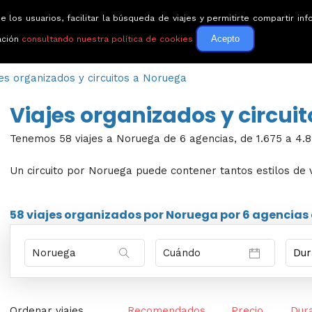
e los usuarios, facilitar la búsqueda de viajes y permitirte compartir 
Circuitos
Guías de via
Acepto
ación
consultando nuestra política de cookies
jes organizados y circuitos a Noruega
Viajes organizados y circui
Tenemos 58 viajes a Noruega de 6 agencias, de 1.675 a 4.8
Un circuito por Noruega puede contener tantos estilos de vi
58 viajes
organizados por Noruega por
6 agencias
Ordenar viajes
Recomendados
Precio
Dur