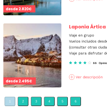
desde
2.820€
Laponia Ártica 
Viaje en grupo
Vuelos incluidos desd
(consultar otras ciud
Viaje para disfrutar d
66 Opini
Ver descripción
desde
2.495€
1
2
3
4
5
6