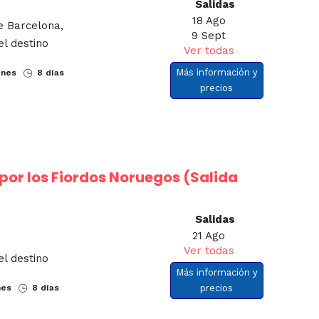
Salidas
18 Ago
e Barcelona,
9 Sept
el destino
Ver todas
Más información y
ones
8 días
precios
por los Fiordos Noruegos (Salida
Salidas
21 Ago
Ver todas
el destino
Más información y
nes
8 días
precios