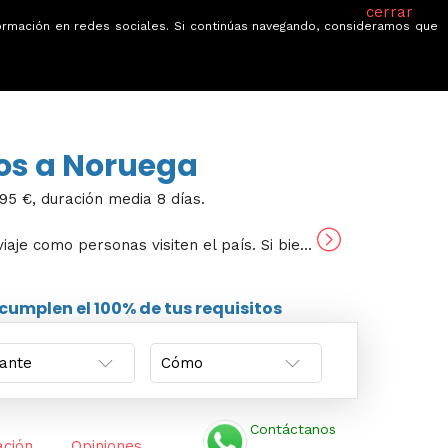
cerrar
información en redes sociales. Si continúas navegando, consideramos que
je
Ofertas
Blog
Quiénes somos
tos a Noruega
95 €, duración media 8 días.
aje como personas visiten el país. Si bie...
cumplen el 100% de tus requisitos
Contáctanos
ación
Opiniones