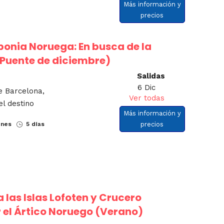
Más información y
precios
ponia Noruega: En busca de la
(Puente de diciembre)
Salidas
6 Dic
e Barcelona,
Ver todas
el destino
Más información y
ones
5 días
precios
a las Islas Lofoten y Crucero
 el Ártico Noruego (Verano)