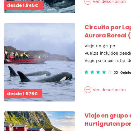
Ver descripción
desde
1.945€
Circuito por La
Aurora Boreal 
Viaje en grupo
Vuelos incluidos desd
Viaje para disfrutar d
33 Opini
Ver descripción
desde
1.975€
Viaje en grupo 
Hurtigruten por