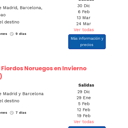
30 Dic
e Madrid, Barcelona,
6 Feb
bao
13 Mar
el destino
24 Mar
Ver todas
ones
9 días
Más información y
precios
s Fiordos Noruegos en Invierno
)
Salidas
29 Dic
de Madrid y Barcelona
29 Ene
el destino
5 Feb
12 Feb
ones
7 días
19 Feb
Ver todas