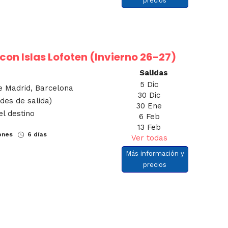
precios
con Islas Lofoten (Invierno 26-27)
Salidas
5 Dic
e Madrid, Barcelona
30 Dic
ades de salida)
30 Ene
el destino
6 Feb
13 Feb
ones
6 días
Ver todas
Más información y
precios