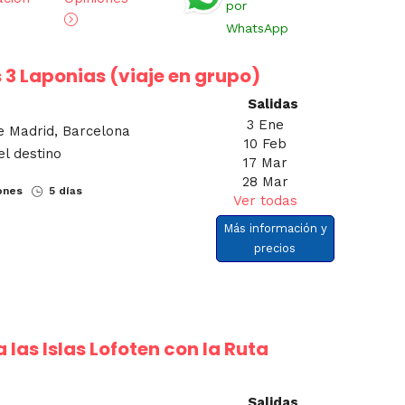
por
WhatsApp
s 3 Laponias (viaje en grupo)
Salidas
3 Ene
e Madrid, Barcelona
10 Feb
el destino
17 Mar
28 Mar
ones
5 días
Ver todas
Más información y
precios
 las Islas Lofoten con la Ruta
Salidas