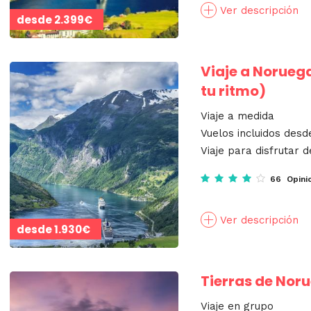
Ver descripción
desde
2.399€
Viaje a Noruega
tu ritmo)
Viaje a medida
Vuelos incluidos desd
Viaje para disfrutar d
66 Opini
Ver descripción
desde
1.930€
Tierras de Nor
Viaje en grupo