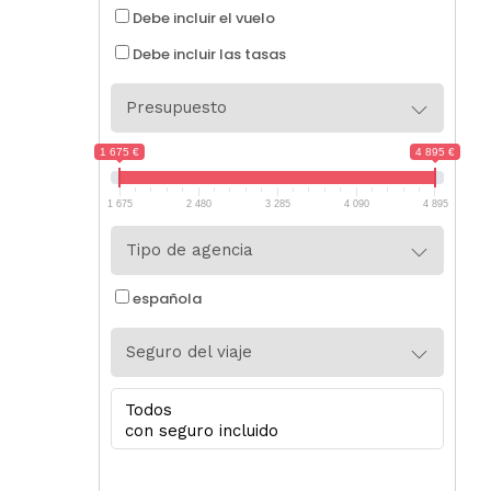
Debe incluir el vuelo
Debe incluir las tasas
Presupuesto
1 675 €
4 895 €
1 675
2 480
3 285
4 090
4 895
Tipo de agencia
española
Seguro del viaje