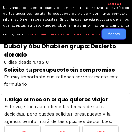
cerrar
Utilizamos cookies propias y de terceros para analizar la navegación
de los usuarios, facilitar la búsqueda de viajes y permitirte compartir
información en redes sociales. Si continúas navegando, consideramos
que aceptas su uso. Puedes obtener más información o cambiar la
Acepto
configuración
consultando nuestra política de cookies
← Volver a Dubái y Abu Dhabi en grupo:...
Dubái y Abu Dhabi en grupo: Desierto
dorado
8 días desde
1.795 €
Solicita tu presupuesto sin compromiso
Es muy importante que rellenes correctamente este
formulario
1.
Elige el mes en el que quieres viajar
Este viaje todavía no tiene las fechas de salida
decididas, pero puedes solicitar presupuesto y la
agencia te informará de las opciones disponibles.