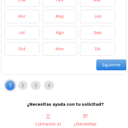
Ene
Feb
Mar
Abr
May
Jun
Jul
Ago
Sep
Oct
Nov
Dic
Siguiente
1
2
3
4
¿Necesitas ayuda con tu solicitud?
Llámanos al
¿Necesitas