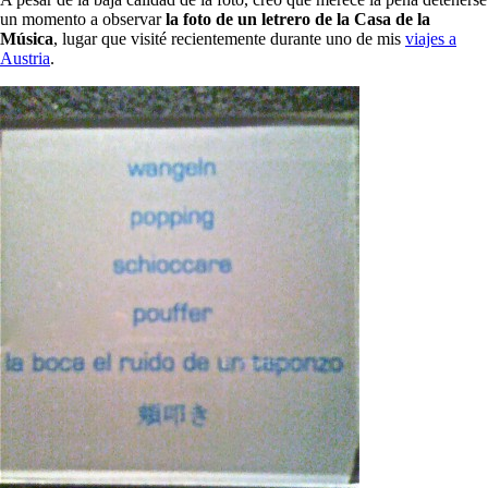
un momento a observar
la foto de un letrero de la Casa de la
Música
, lugar que visité recientemente durante uno de mis
viajes a
Austria
.