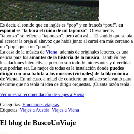
Es decir, el sonido que en inglés es “pop” y en francés “pouf”,
en
español es “la boca el ruido de un taponzo”
. Obviamente,
“taponzo” se refiere a “taponazo”, pero aún así… El sonido que se oía
al acercar la oreja al altavoz que había junto al cartel era más cercano a
un “pop” que a un “pouf”.
La casa de la música de
Viena
, además de originales letreros, es una
delicia para los
amantes de la historia de la música
. También hay
instalaciones interactivas, pero no son todo lo interesantes y divertidas
que podrían ser. La mejor de todas es la instalación donde
puedes
dirigir con una batuta a los músicos (virtuales) de la filarmónica
de Viena
. En mi caso, a mitad de concierto un músico se levantó para
decirme que no tenía ni idea de dirigir orquestas. ¡Cuanta razón tenía!
Ver nuestra recomendación de viajes a Viena
Categorías:
Emociones viajeras
Etiquetas:
Viajes a Austria
,
Viajes a Viena
El blog de BuscoUnViaje