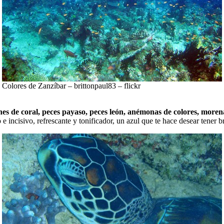
Colores de Zanzíbar – brittonpaul83 – flickr
es de coral, peces payaso, peces león, anémonas de colores, morena
o e incisivo, refrescante y tonificador, un azul que te hace desear tener 