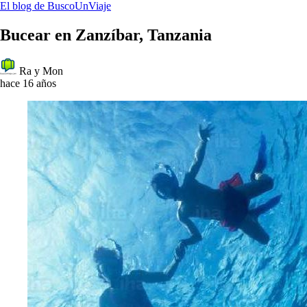
El blog de BuscoUnViaje
Bucear en Zanzíbar, Tanzania
Ra y Mon
hace 16 años