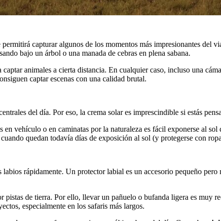
 te permitirá capturar algunos de los momentos más impresionantes del v
ansando bajo un árbol o una manada de cebras en plena sabana.
a captar animales a cierta distancia. En cualquier caso, incluso una cá
consiguen captar escenas con una calidad brutal.
entrales del día. Por eso, la crema solar es imprescindible si estás pen
dos en vehículo o en caminatas por la naturaleza es fácil exponerse al 
ando quedan todavía días de exposición al sol (y protegerse con ropa, 
s labios rápidamente. Un protector labial es un accesorio pequeño pero 
por pistas de tierra. Por ello, llevar un pañuelo o bufanda ligera es muy
ctos, especialmente en los safaris más largos.