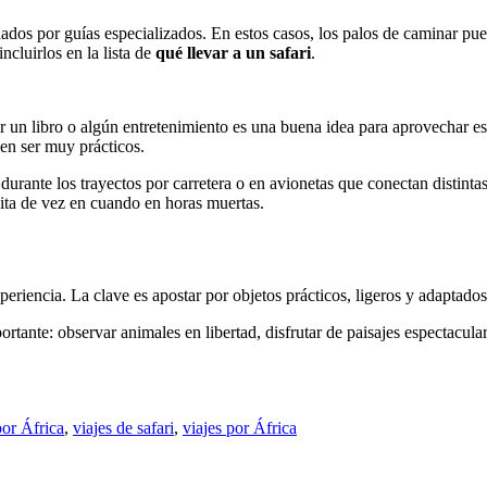
os por guías especializados. En estos casos, los palos de caminar pue
ncluirlos en la lista de
qué llevar a un safari
.
var un libro o algún entretenimiento es una buena idea para aprovechar
en ser muy prácticos.
durante los trayectos por carretera o en avionetas que conectan distint
dita de vez en cuando en horas muertas.
eriencia. La clave es apostar por objetos prácticos, ligeros y adaptados
tante: observar animales en libertad, disfrutar de paisajes espectacul
por África
,
viajes de safari
,
viajes por África